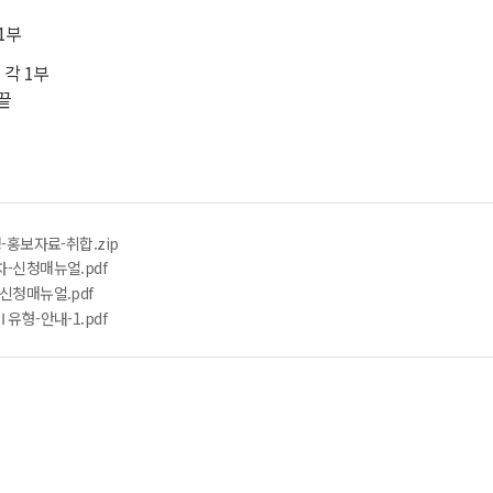
1부
 각 1부
끝
-홍보자료-취합.zip
-신청매뉴얼.pdf
신청매뉴얼.pdf
유형-안내-1.pdf