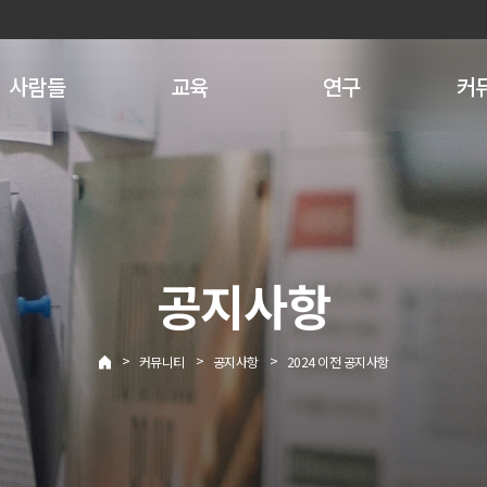
사람들
교육
연구
커
공지사항
>
>
>
커뮤니티
공지사항
2024 이전 공지사항