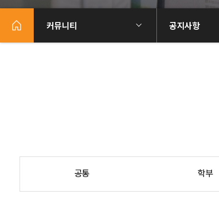
커뮤니티
공지사항
공통
학부