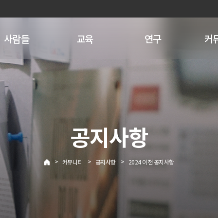
사람들
교육
연구
커
공지사항
>
>
>
커뮤니티
공지사항
2024 이전 공지사항