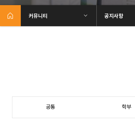
커뮤니티
공지사항
공통
학부