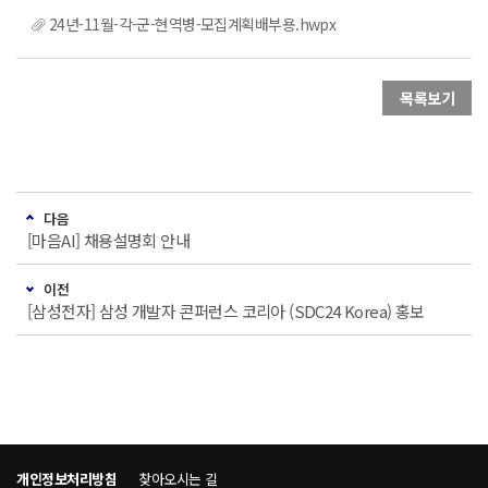
24년-11월-각-군-현역병-모집계획배부용.hwpx
목록보기
다음
[마음AI] 채용설명회 안내
이전
[삼성전자] 삼성 개발자 콘퍼런스 코리아 (SDC24 Korea) 홍보
개인정보처리방침
찾아오시는 길