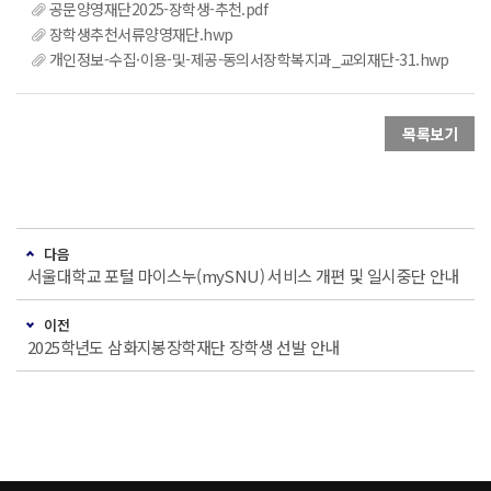
공문양영재단2025-장학생-추천.pdf
장학생추천서류양영재단.hwp
개인정보-수집·이용-및-제공-동의서장학복지과_교외재단-31.hwp
목록보기
다음
서울대학교 포털 마이스누(mySNU) 서비스 개편 및 일시중단 안내
이전
2025학년도 삼화지봉장학재단 장학생 선발 안내