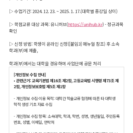
▷ 수업기간: 2024. 12. 23. ~ 2025. 1. 17.(대학별 종강일 상이)
▷ 학점교류 대상 과목: 유니허브(
https://unihub.kr
) - 정규과목
확인
▷ 신청 방법: 학생이 온라인 신청([붙임3] 매뉴얼 참조) 후 소속
학과(부)에 제출,
학과(부)에서는 대학을 경유하여 사업단에 공문 처리
[
개인정보 수집 안내
]
•
관련근거
:
교육기본법 제
16
조 제
2
항
,
고등교육법 시행령 제
73
조 제
2
항
,
개인정보보호법 제
5
조 제
1
항
- 개인정보 수집·이용 목적: 대학간 학술교류 협정에 따른 타 대학생
학적 생성 기초 자료 수집
- 개인정보 수집 항목: 소속대학, 학과, 학번, 성명, 생년월일, 주민등록
번호, 성별, 이메일, 연락처