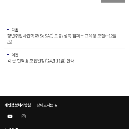
다음
청년취업사관학교(SeSAC) 도봉/성북 캠퍼스 교육생 모집(~12월
초)
이전
각 군 현역병 모집일정('24년 11월) 안내
개인정보처리방침
찾아오시는 길