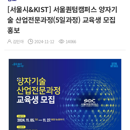
[서울시&KIST] 서울퀀텀캠퍼스 양자기
술 산업전문과정(5일과정) 교육생 모집
홍보
김민아
2024-11-12
14066