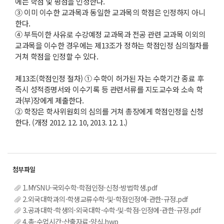
에는 학점 및 평점을 인정한다.
③ 이미 이수한 교과목과 동일한 교과목의 학점은 인정하지 아니
한다.
④ 부득이한 사유로 수강예정 교과목과 전공 관련 교과목 이외의
교과목을 이수한 경우에는 제13조가 정하는 학점인정 심의절차를
거쳐 학점을 인정할 수 있다.
제13조(학점인정 절차) ① 수학이 허가된 자는 수학기간 종료 후
즉시 성적증명서와 이수기록 등 관련서류를 지도교수와 소속 학
과(부)장에게 제출한다.
② 학장은 학사위원회의 심의를 거쳐 총장에게 학점인정을 신청
한다. (개정 2012. 12. 10, 2013. 12. 1.)
1.MYSNU-국외수학-학점인정-신청-방법학생.pdf
2.외국대학과의-학생교류수학-및-학점인정에-관한-규정.pdf
3.공과대학-학생의-외국대학-수학-및-학점-인정에-관한-규정.pdf
4.총-수업시간-산출자료-양식.hwp