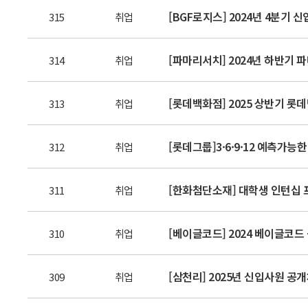
[BGF로지스] 2024년 4분기 
315
취업
[파마리서치] 2024년 하반기 파
314
취업
[롯데백화점] 2025 상반기 롯데
313
취업
[롯데그룹]3·6·9·12 예측가능
312
취업
[한화첨단소재] 대학생 인턴십 프로
311
취업
[베이글코드] 2024 베이글코드 공
310
취업
[삼천리] 2025년 신입사원 공개채
309
취업