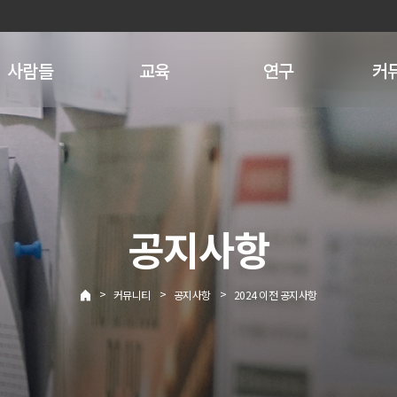
사람들
교육
연구
커
공지사항
>
>
>
커뮤니티
공지사항
2024 이전 공지사항