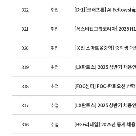
[D-1][크래프톤] AI Fellowshi
322
취업
[폭스바겐그룹코리아] 2025 H1 I
321
취업
[웅진 스마트올중학] 중학생 대상
320
취업
[LX판토스] 2025 상반기 채용연
319
취업
[FOC센터] FOC-한화오션 산
318
취업
[LX판토스] 2025 상반기 채용
317
취업
[BGF리테일] 2025년 동계 채
316
취업