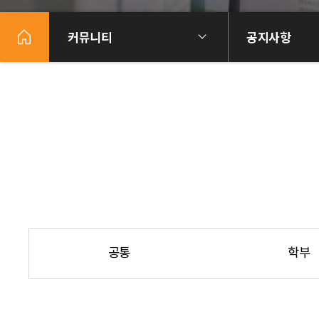
커뮤니티
공지사항
공통
학부