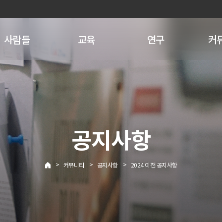
사람들
교육
연구
커
공지사항
>
>
>
커뮤니티
공지사항
2024 이전 공지사항