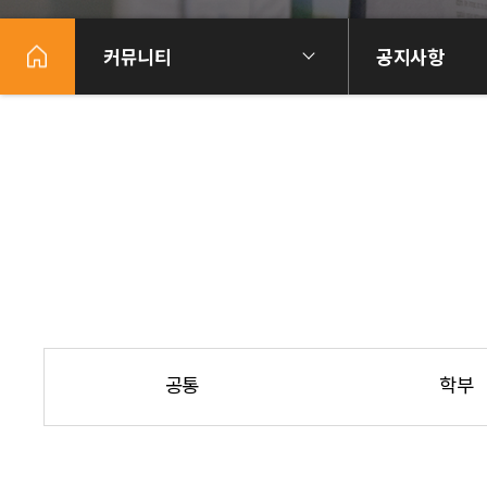
커뮤니티
공지사항
공통
학부