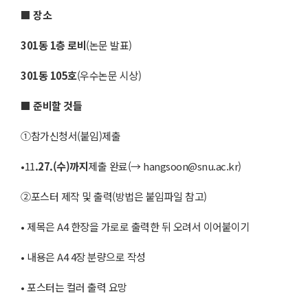
■
장소
301
동
1
층 로비
(논문 발표)
301
동
105
호
(우수논문 시상)
■
준비할 것들
①참가신청서(붙임)제출
•11
.27.(수
)
까지
제출 완료(→ hangsoon@snu.ac.kr)
②포스터 제작 및 출력(방법은 붙임파일 참고)
• 제목은 A4 한장을 가로로 출력한 뒤 오려서 이어붙이기
• 내용은 A4 4장 분량으로 작성
• 포스터는 컬러 출력 요망