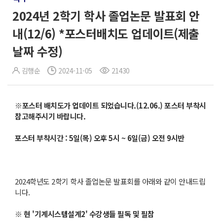
2024년 2학기 학사 졸업논문 발표회 안
내(12/6) *포스터배치도 업데이트(제출
날짜 수정)
김행순
2024-11-05
21430
※
포스터 배치도가 업데이트 되었습니다
.(12.06.)
포스터 부착시
참고해주시기 바랍니다
.
포스터 부착시간
: 5
일
(
목
)
오후
5
시
~ 6
일
(
금
)
오전
9
시반
2024학년도 2학기 학사 졸업논문 발표회를 아래와 같이 안내드립
니다.
※
현
'
기계시스템설계
2'
수강생들 필독 및 필참