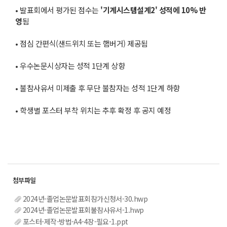
• 발표회에서 평가된 점수는
'
기계시스템설계
2'
성적에
10%
반
영
됨
• 점심 간편식(샌드위치 또는 햄버거) 제공됨
• 우수논문시상자는 성적 1단계 상향
• 불참사유서 미제출 후 무단 불참자는 성적 1단계 하향
• 학생별 포스터 부착 위치는 추후 확정 후 공지 예정
2024년-졸업논문발표회참가신청서-30.hwp
2024년-졸업논문발표회불참사유서-1.hwp
포스터-제작-방법-A4-4장-필요-1.ppt