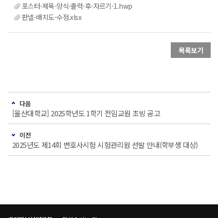
포스터-제목-양식-출력-후-자르기-1.hwp
판넬-배치도-수정.xlsx
목록보기
다음
[울산대학교] 2025학년도 1학기 전임교원 초빙 공고
이전
2025년도 제14회 변호사시험 시험관리원 선발 안내(학부생 대상)