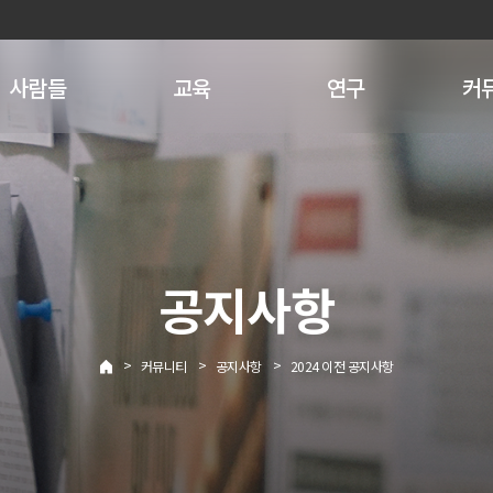
사람들
교육
연구
커
공지사항
>
>
>
커뮤니티
공지사항
2024 이전 공지사항