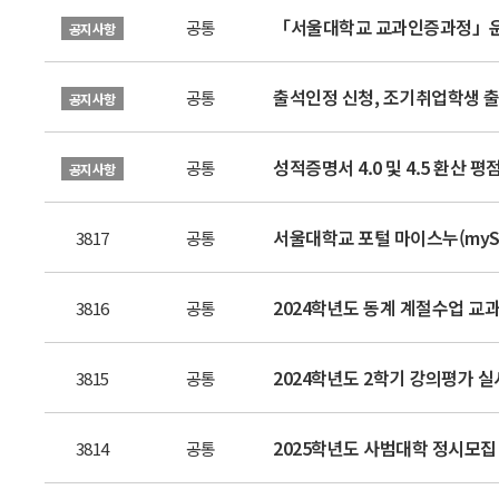
「서울대학교 교과인증과정」운영 안내
공통
공지사항
출석인정 신청, 조기취업학생 출
공통
공지사항
성적증명서 4.0 및 4.5 환산 
공통
공지사항
서울대학교 포털 마이스누(myS
3817
공통
2024학년도 동계 계절수업 교과목
3816
공통
2024학년도 2학기 강의평가 실시
3815
공통
2025학년도 사범대학 정시모집 
3814
공통