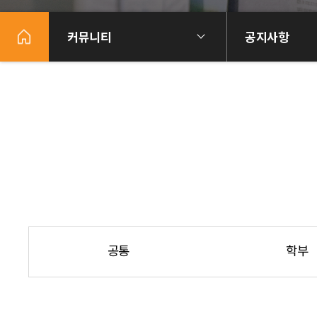
커뮤니티
공지사항
공통
학부