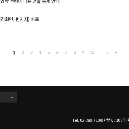
 입학 전형에 따른 건물 통제 안내
경화면, 편지지) 배포
1
2
3
4
5
6
7
8
9
10
Tel. 02-880-7109(학부), 7108(대학