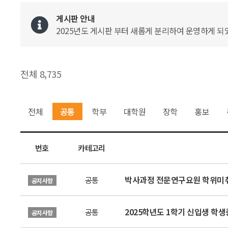
게시판 안내
2025년도 게시판 부터 새롭게 분리하여 운영하게 되었
전체 8,735
전체
공통
학부
대학원
장학
홍보
번호
카테고리
박사과정 전문연구요원 학위미취
공통
공지사항
2025학년도 1학기 신입생 학생증
공통
공지사항