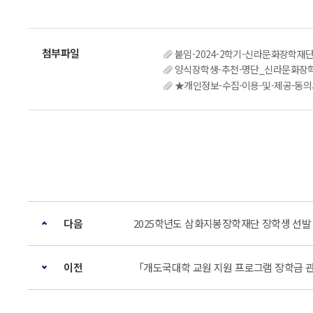
붙임-2024-2학기-신라문화장학재단
양식장학생-추천-명단_신라문화장학재
★개인정보-수집·이용-및-제공-동
다음
2025학년도 삼화지봉장학재단 장학생 선발
이전
「개도국대학 교원 지원 프로그램 장학금 