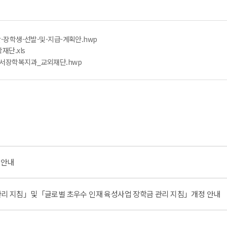
-장학생-선발-및-지급-계획안.hwp
단.xls
의서장학복지과_교외재단.hwp
 안내
관리 지침」및「글로벌 초우수 인재 육성사업 장학금 관리 지침」개정 안내