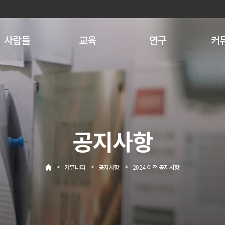
사람들
교육
연구
커
공지사항
>
>
>
커뮤니티
공지사항
2024 이전 공지사항