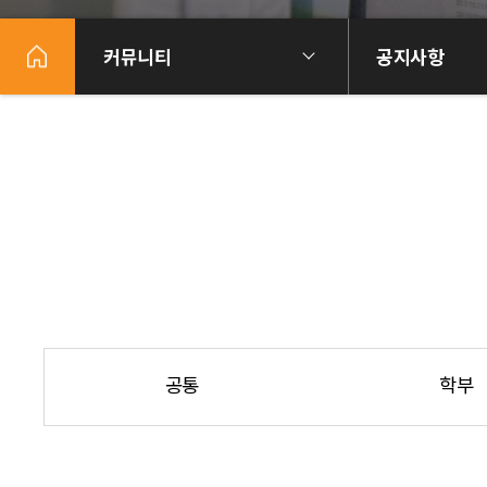
커뮤니티
공지사항
공통
학부