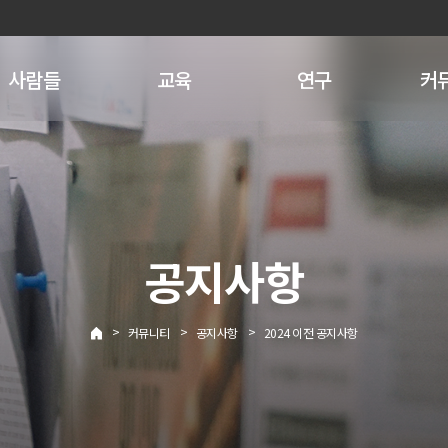
사람들
교육
연구
커
공지사항
>
>
>
커뮤니티
공지사항
2024 이전 공지사항