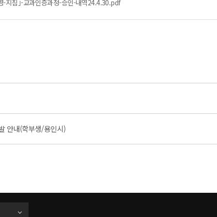
지침｣-교과인증과정-승인-내역24.4.30.pdf
발 안내(학부생/용인시)