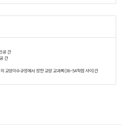
전공 간
공 간
부)의 교양이수규정에서 정한 교양 교과목(36~54학점 사이)간