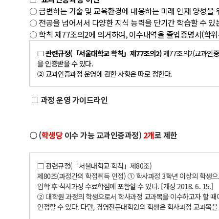
〇 급변하는 기술 및 교육환경에 대응하는 미래 인재 양성을
〇 전공을 넘어서서 다양한 지식 능력을 단기간 학습할 수 
〇 학칙 제77조의2에 의거하여, 이수내역을 졸업증명서(학
□ 관련규정(「서울대학교 학칙」제77조의2)
제77조의2(교과인증
을 인증받을 수 있다.
② 교과인증과정 운영에 관한 사항은 따로 정한다.
□ 과정 운영 가이드라인
〇 (
학생당
이수 가능 교과인증과정)
2개
로 제한
□ 관련규정(「서울대학교 학칙」제80조)
제80조(과정간의 학점취득 인정) ① 학사과정 3학년 이상의 학생
입학 후 석사과정 수료학점에 포함할 수 있다. [개정 2018. 6. 15.]
② 대학원 과정의 학생으로서 학사과정 교과목을 이수하고자 할 때에
인정할 수 있다. 다만, 경영전문대학원의 학생은 학사과정 교과목을 이수할 