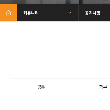
커뮤니티
공지사항
공통
학부