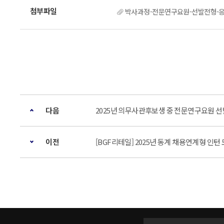
박사과정-전문연구요원-선발전형-응시
다음
2025년 의무사관후보생 중 전문연구요원 선발전
이전
[BGF리테일] 2025년 동계 채용연계형 인턴