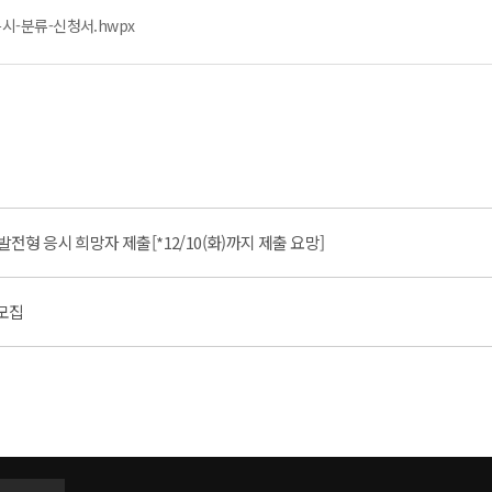
-분류-신청서.hwpx
형 응시 희망자 제출[*12/10(화)까지 제출 요망]
 모집