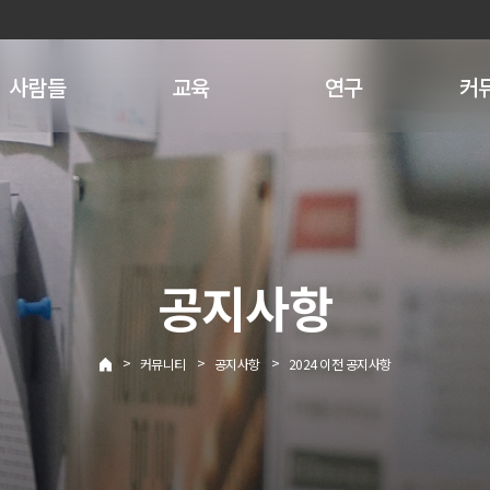
사람들
교육
연구
커
공지사항
>
>
>
커뮤니티
공지사항
2024 이전 공지사항