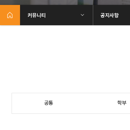
커뮤니티
공지사항
공통
학부