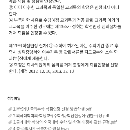
에는 학점 및 평점을 인정한다.
③ 이미 이수한 교과목과 동일한 교과목의 학점은 인정하지 아니
한다.
④ 부득이한 사유로 수강예정 교과목과 전공 관련 교과목 이외의
교과목을 이수한 경우에는 제13조가 정하는 학점인정 심의절차를
거쳐 학점을 인정할 수 있다.
제13조(학점인정 절차) ① 수학이 허가된 자는 수학기간 종료 후
즉시 성적증명서와 이수기록 등 관련서류를 지도교수와 소속 학
과(부)장에게 제출한다.
② 학장은 학사위원회의 심의를 거쳐 총장에게 학점인정을 신청
한다. (개정 2012. 12. 10, 2013. 12. 1.)
1.MYSNU-국외수학-학점인정-신청-방법학생.pdf
2.외국대학과의-학생교류수학-및-학점인정에-관한-규정.pdf
3.공과대학-학생의-외국대학-수학-및-학점-인정에-관한-규정.pdf
4.총-수업시간-산출자료-양식.hwp