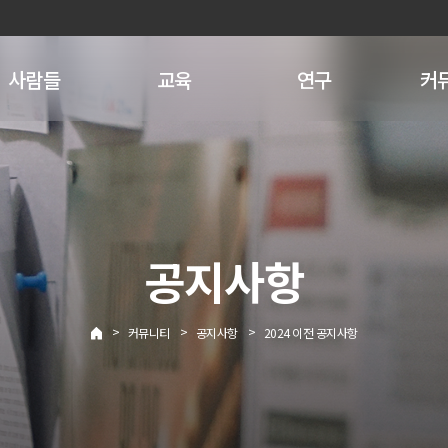
사람들
교육
연구
커
공지사항
>
>
>
커뮤니티
공지사항
2024 이전 공지사항