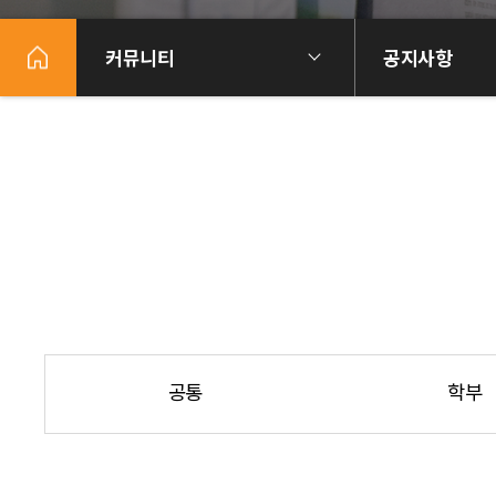
커뮤니티
공지사항
공통
학부