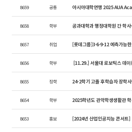
아시아대학연맹 2025 AUA Acade
8659
공통
공과대학과 행정대학원 간 학사
8658
학부
[롯데그룹]3·6·9·12 예측가능
8657
취업
[11.29.] 서울대 로보틱스 데이(S
8656
학부
24-2학기 고졸 후학습자 장학
8655
장학
2025학년도 관악학생생활관 학
8654
학부
[2024년 산업인공지능 콘서트]
8653
홍보