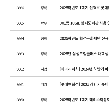
2025학년도 1학기 신격호 롯데장
8666
장학
301동 105호 임시도서관 사용
8665
학부
2025학년도 협성문화재단 신규
8664
장학
2025년 삼성드림클래스 대학생
8663
장학
[파마리서치] 2024년 하반기 파
8662
취업
[롯데백화점] 2025 상반기 롯데
8661
취업
2025학년도 1학기 해외수학장
8660
장학