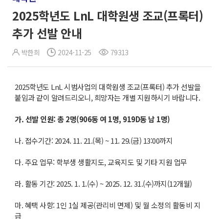
2025학년도 LnL 대학원생 조교(프록터)
추가 선발 안내
박한희
2024-11-25
79313
2025학년도 LnL 시범사업의 대학원생 조교(프록터) 추가 선발을
붙임과 같이 알려드리오니, 희망자는 개별 지원하시기 바랍니다.
가
.
선발 인원
:
총
2
명
(906
동 여
1
명
, 919D
동 남
1
명
)
나. 접수기간: 2024. 11. 21.(목) ~ 11. 29.(금) 13:00까지
다. 주요 업무: 학부생 생활지도, 교육지도 및 기타 지원 업무
라. 활동 기간: 2025. 1. 1.(수) ~ 2025. 12. 31.(수)까지(12개월)
마. 혜택 사항: 1인 1실 제공(관리비 면제) 및 월 소정의 활동비 지
급