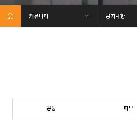
커뮤니티
공지사항
공통
학부