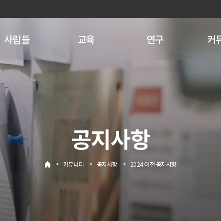
사람들
교육
연구
커
공지사항
>
>
>
커뮤니티
공지사항
2024 이전 공지사항