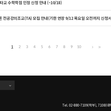
타교 수학학점 인정 신청 안내 (~10/18)
론 전공강의조교(TA) 모집 안내(기한 연장 9/12 목요일 오전까지 신청서
1
2
3
4
5
6
7
8
9
10
Tel. 02-880-7109(학부), 7108(대학