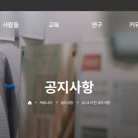
사람들
교육
연구
커
공지사항
>
>
>
커뮤니티
공지사항
2024 이전 공지사항