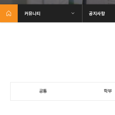
커뮤니티
공지사항
공통
학부