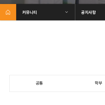
커뮤니티
공지사항
공통
학부