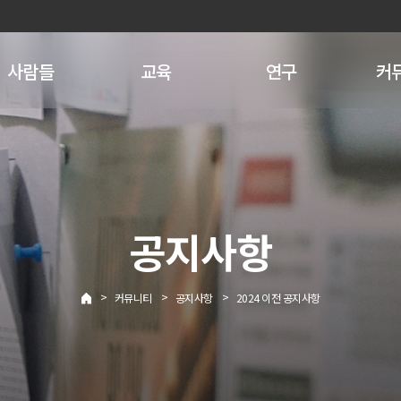
사람들
교육
연구
커
공지사항
>
>
>
커뮤니티
공지사항
2024 이전 공지사항