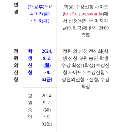
변
(개강후) 202
[학생] 수강신청 사이트
경
4. 9. 2.(월)
(
http://sugang.snu.ac.kr
)에
~ 9
. 6.(금)
서 신청/삭제
※ 마지막
날(9. 6. 금)에 한해 24:00
종료
정
학
2024.
정원 외 신청 전산화(학
원
생
9. 2.
생 신청-교원 승인-학생
외
신
(월)
수강 확정)
[학생] 수강신
신
청
~
9.
청 사이트 > 수강신청 >
청
6.(금)
정원외신청 > 신청, 수강
확정
교
2024.
원
9. 2.
승
(월)
인
~ 9
.
9.(월)