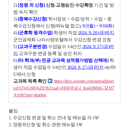
2)
[정원 외 신청]
신청
-
교원승인
-
수강확정
기간 및 방
법 숙지 확인
3)
[중복수강신청]
학사정보 > 수업/성적 > 수업 > 중
복수강신청에서 신청(매뉴얼 참고),
9/2(월) ~ 9/10(화)
4)
[군휴학 원격수업]
학생이 직접
2024. 9. 20.(금)까지
군인공제회 나라사랑포털에서 수강신청 변경 요청
5)
[교과구분변경]
수업일수 1/4선인
2024. 9. 27.(
금
)
까
지
교과구분 변경 등록 및 승인 처리
6)
[타 학과(부) 전공 교과목 성적평가방법 선택제]
학
생이 직접 수업일수 1/4선인
2024. 9. 27.(
금
)
까지
mySN
U에서 신청
교과목 목록 확인
https://docs.google.com/spreadsheet
s/d/1FjoGb0QsZfr3b21aaLyHf4QFuGl_fng428t6hG3ZM7
A/edit?usp=sharing
붙임
1. 수강신청 변경 및 취소 안내 및 매뉴얼 각 1부
2. 정원외신청 및 취소 관련 매뉴얼 1부