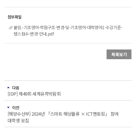
붙임.-기초영어-학점구조-변경-및-기초영어-대학영어1-수강기준-
텝스점수-변경-안내.pdf
목록보기
다음
[IDP] 제49회 세계유학박람회
이전
[해양수산부] 2024년 「스마트 해상물류 × ICT멘토링」 참여
대학생 모집