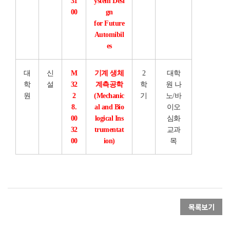
31
ystem Desi
00
gn
for Future
Automibil
es
대
신
M
기계 생체
2
대학
학
설
32
계측공학
학
원 나
원
2
(Mechanic
기
노/바
8.
al and Bio
이오
00
logical Ins
심화
32
trumentat
교과
00
ion)
목
목록보기