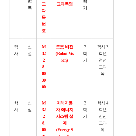
항
학
교
교과목명
목
기
과
목
번
호
학
신
M
로봇 비전
2
학사 3
사
설
32
(Robot Vis
학
학년
2
ion)
기
전선
8.
교과
00
목
30
00
학
신
M
미래자동
2
학사 4
사
설
32
차 에너지
학
학년
2
시스템 설
기
전선
8.
계
교과
00
(Energy S
목