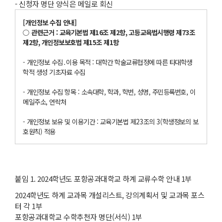
- 신청자 명단 양식은 메일로 회신
[
개인정보 수집 안내
]
○
관련근거
:
교육기본법 제
16
조 제
2
항
,
고등교육법시행령 제
73
조
제
2
항
,
개인정보보호법 제
15
조 제
1
항
- 개인정보 수집․이용 목적 : 대학간 학술교류협정에 따른 타대학생
학적 생성 기초자료 수집
- 개인정보 수집 항목 : 소속대학, 학과, 학번, 성명, 주민등록번호, 이
메일주소, 연락처
- 개인정보 보유 및 이용기간 : 교육기본법 제23조의 3(학생정보의 보
호원칙) 적용
붙임 1. 2024학년도 포항공과대학교 하계 교류수학 안내 1부
2024학년도 하계 교과목 개설리스트, 강의계획서 및 교과목 포스
터 각 1부
포항공과대학교 수학추천자 명단(서식) 1부