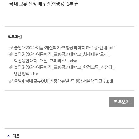
국내 교류 신청 매뉴얼(학생용) 1부 끝
붙임1-2024-여름-계절학기-포항공과대학교-수강-안내.pdf
붙임2-2024-여름학기_포항공과대학교_차세대-반도체_
혁신융합대학_개설_교과리스트.xlsx
붙임3-2024-여름학기_포항공과대학교_학점교류_신청자_
명단양식.xlsx
붙임4-국내교류OUT신청매뉴얼_학생용서울대학교-2.pdf
목록보기
다음