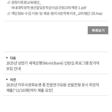
관정이종환교육재단_
국내대학장학생선발및장학금지급규정10차개정-1.pdf
개인정보-수집·이용-및-제공-동의서장학복지과_교외재단-28.hwp
목록보기
다음
2025년 상반기 세계은행(World Bank) 인턴십 프로그램 참가자
모집 안내
이전
2025년 의무사관후보생 중 전문연구요원 선발전형 응시 희망자
제출[*12/10(화)까지 제출 요망]