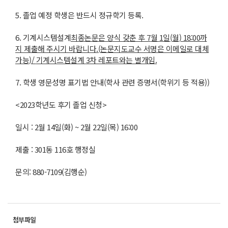
5. 졸업 예정 학생은 반드시 정규학기 등록.
6. 기계시스템설계
최종논문은 양식 갖춘 후
7
월
1
일
(
월
) 18:00
까
지 제출해 주시기 바랍니다
.(
논문지도교수 서명은 이메일로 대체
가능
)/
기계시스템설계
3
차 레포트와는 별개임
.
7. 학생 영문성명 표기법 안내(학사 관련 증명서(학위기 등 적용))
<2023학년도 후기 졸업 신청>
일시 : 2월 14일(화) ~ 2월 22일(목) 16:00
제출 : 301동 116호 행정실
문의: 880-7109(김행순)