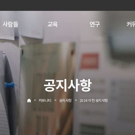
사람들
교육
연구
커
공지사항
>
>
>
커뮤니티
공지사항
2024 이전 공지사항