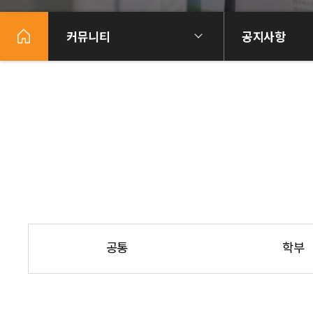
커뮤니티
공지사항
공통
학부