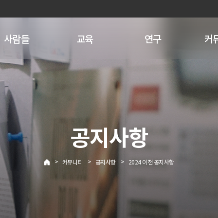
사람들
교육
연구
커
공지사항
>
>
>
커뮤니티
공지사항
2024 이전 공지사항