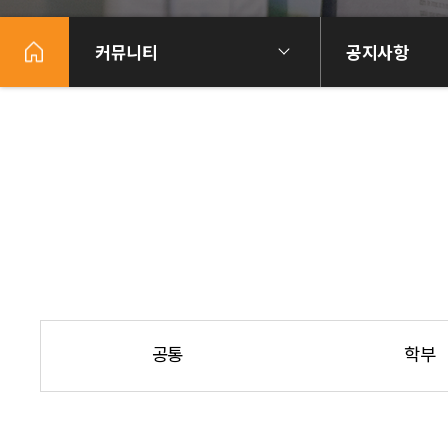
커뮤니티
공지사항
공통
학부