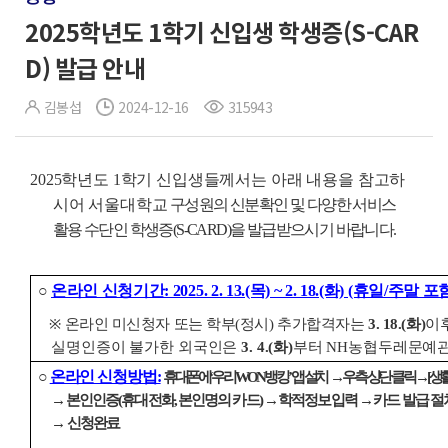
2025학년도 1학기 신입생 학생증(S-CAR
D) 발급 안내
김봉섭
2024-12-16
315943
2025학년도 1학기 신입생들께서는 아래 내용을 참고하
시어 서울대학교
구성원의 신분확인 및 다양한 서비스
활용 수단인 학생증(S-CARD)을 발급받으시기 바랍니다.
○
온라인 신청기간: 2025. 2. 13.(목) ~ 2. 18.(화) (휴일/주말 
※
온라인 미신청자 또는 학부(정시) 추가합격자는
3. 18.(화)
이
실명인증이 불가한 외국인은
3. 4.(화)
부터 NH농협두레문예관(
○
온라인 신청방법:
휴대폰에
‘우리WON뱅킹’ 앱 설치
→
우측 상단
클릭
→ [생
→
본인인증(휴대전화, 본인명의 카드)
→ 학적정보 입력 →
카드 발급 절
→ 신청완료