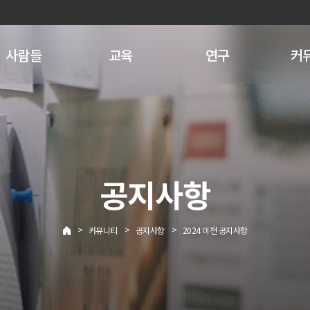
사람들
교육
연구
커
공지사항
>
>
>
커뮤니티
공지사항
2024 이전 공지사항