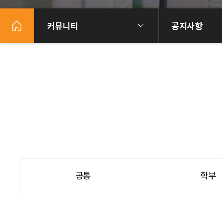
커뮤니티
공지사항
공통
학부