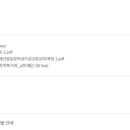
hwp
2.pdf
선발및장학금지급규정10차개정-1.pdf
장학복지과_교외재단-28.hwp
선발 안내