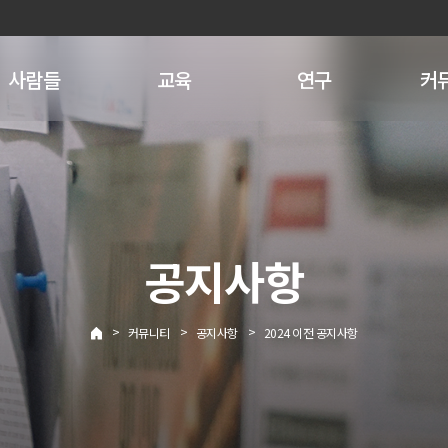
사람들
교육
연구
커
공지사항
>
>
>
커뮤니티
공지사항
2024 이전 공지사항