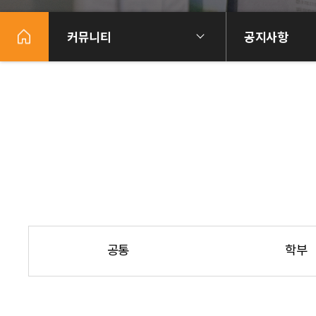
커뮤니티
공지사항
공통
학부