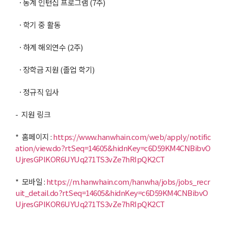
· 동계 인턴십 프로그램
(7
주
)
· 학기 중 활동
· 하계 해외연수
(2
주
)
· 장학금 지원
(
졸업 학기
)
· 정규직 입사
-
지원 링크
*
홈페이지
:
https://www.hanwhain.com/web/apply/notific
ation/view.do?rtSeq=14605&hidnKey=c6D59KM4CNBibvO
UjresGPlKOR6UYUq271TS3vZe7hRIpQK2CT
*
모바일
:
https://m.hanwhain.com/hanwha/jobs/jobs_recr
uit_detail.do?rtSeq=14605&hidnKey=c6D59KM4CNBibvO
UjresGPlKOR6UYUq271TS3vZe7hRIpQK2CT