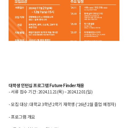
대학생 인턴십 프로그램 Future Finder 채용
-
서류 접수 기간
: 2024.11.21(
목
) ~ 2024.12.01(
일
)
-
모집 대상
:
대학교
3
학년
2
학기 재학생
('26
년
2
월 졸업 예정자
)
-
프로그램 개요