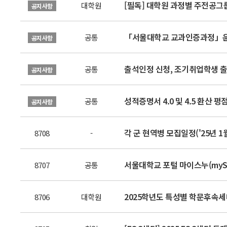
[필독] 대학원 과정별 주전공그
대학원
공지사항
「서울대학교 교과인증과정」운영 안내
공통
공지사항
출석인정 신청, 조기취업학생 출
공통
공지사항
성적증명서 4.0 및 4.5 환산 
공통
공지사항
각 군 현역병 모집일정('25년 1
8708
-
서울대학교 포털 마이스누(myS
8707
공통
2025학년도 특성별 학문후속세대 선
8706
대학원