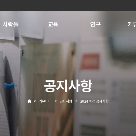
사람들
교육
연구
커
공지사항
>
>
>
커뮤니티
공지사항
2024 이전 공지사항