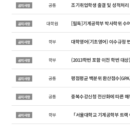
조기취업학생 출결 및 성적처리 신
공통
공지사항
[필독]기계공학부 박사학위 수여 
대학원
공지사항
대학영어(기초영어) 이수규정 변경
학부
공지사항
(2013학번 포함 이전 학번 대
학부
공지사항
평점평균 백분위 환산점수(GPA)
공통
공지사항
중복수강신청 전산화에 따른 매
공통
공지사항
「서울대학교 기계공학부 트랙 이
학부
공지사항