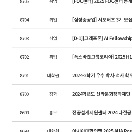
[FOC센터] 2025 FOC센터 동
8705
취업
[삼성중공업] 서포터즈 3기 모
8704
취업
[D-1][크래프톤] AI Fellowshi
8703
취업
[폭스바겐그룹코리아] 2025 H1 I
8702
취업
2024-2학기 우수 박사·석사 학위
8701
대학원
2024학년도 신라문화장학재단 장학생
8700
장학
전공설계지원센터 2024 다전공
8699
홍보
아시아대학연맹 2025 AUA Postg
8698
대학원