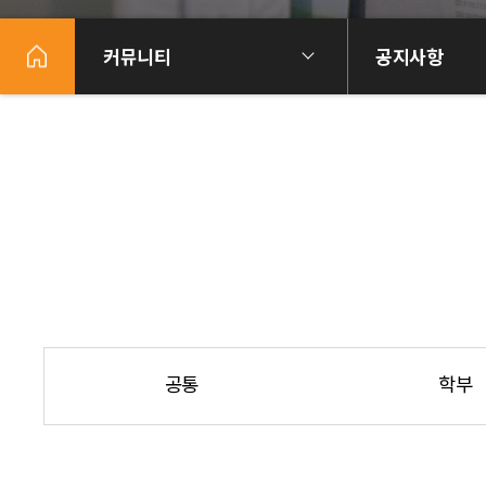
커뮤니티
공지사항
공통
학부