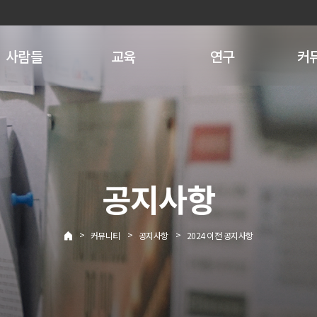
사람들
교육
연구
커
공지사항
>
>
>
커뮤니티
공지사항
2024 이전 공지사항