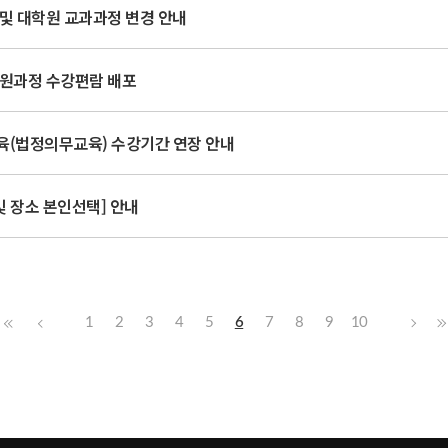
사 및 대학원 교과과정 변경 안내
대학원과정 수강편람 배포
교육(법정의무교육) 수강기간 연장 안내
및 장소 본인선택] 안내
1
2
3
4
5
6
7
8
9
10