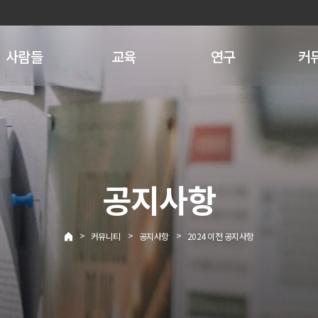
사람들
교육
연구
커
공지사항
>
>
>
커뮤니티
공지사항
2024 이전 공지사항