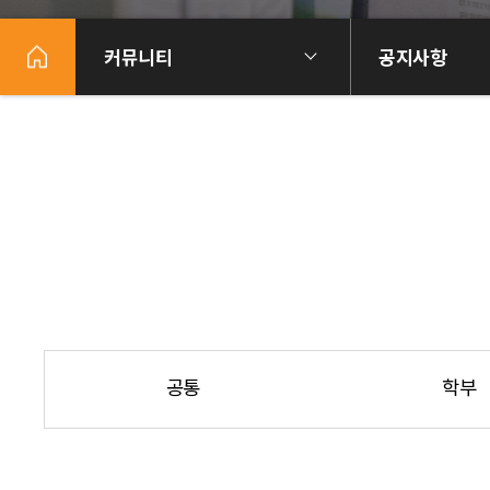
커뮤니티
공지사항
공통
학부