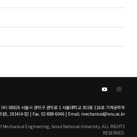
(우) 08826 서울시 관악구 관악로 1 서울대학교 301동 116호 기계공학부
원), 1914(수업) | Fax. 02-888-6046 | Email. mechanical@snu.ac.kr
echanical Engineering, Seoul National University. ALL RIGHTS
RESERVED.