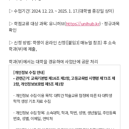
▷ 수업기간: 2024. 12. 23. ~ 2025. 1. 17.(대학별 종강일 상이)
▷ 학점교류 대상 과목: 유니허브(
https://unihub.kr
) - 정규과목
확인
▷ 신청 방법: 학생이 온라인 신청([붙임3] 매뉴얼 참조) 후 소속
학과(부)에 제출,
학과(부)에서는 대학을 경유하여 사업단에 공문 처리
[
개인정보 수집 안내
]
•
관련근거
:
교육기본법 제
16
조 제
2
항
,
고등교육법 시행령 제
73
조 제
2
항
,
개인정보보호법 제
5
조 제
1
항
- 개인정보 수집·이용 목적: 대학간 학술교류 협정에 따른 타 대학생
학적 생성 기초 자료 수집
- 개인정보 수집 항목: 소속대학, 학과, 학번, 성명, 생년월일, 주민등록
번호, 성별, 이메일, 연락처