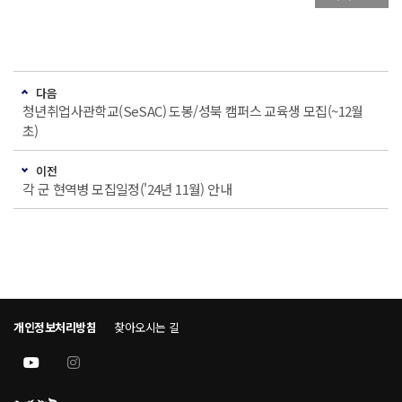
다음
청년취업사관학교(SeSAC) 도봉/성북 캠퍼스 교육생 모집(~12월
초)
이전
각 군 현역병 모집일정('24년 11월) 안내
개인정보처리방침
찾아오시는 길