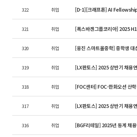
[D-1][크래프톤] AI Fellowshi
322
취업
[폭스바겐그룹코리아] 2025 H1 I
321
취업
[웅진 스마트올중학] 중학생 대상
320
취업
[LX판토스] 2025 상반기 채용연
319
취업
[FOC센터] FOC-한화오션 산
318
취업
[LX판토스] 2025 상반기 채용
317
취업
[BGF리테일] 2025년 동계 채
316
취업