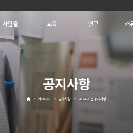
사람들
교육
연구
커
공지사항
>
>
>
커뮤니티
공지사항
2024 이전 공지사항