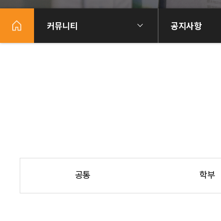
커뮤니티
공지사항
공통
학부