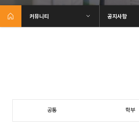
커뮤니티
공지사항
공통
학부