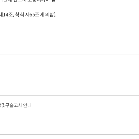
4조, 학칙 제65조에 의함).
면접및구술고사 안내