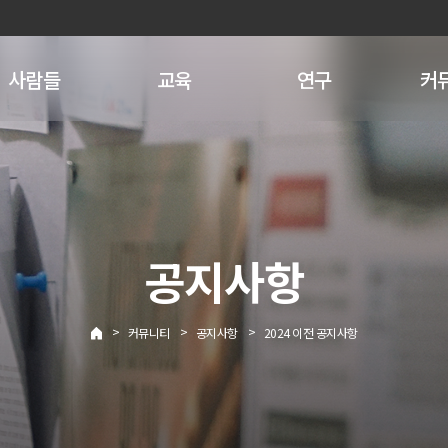
사람들
교육
연구
커
공지사항
>
>
>
커뮤니티
공지사항
2024 이전 공지사항