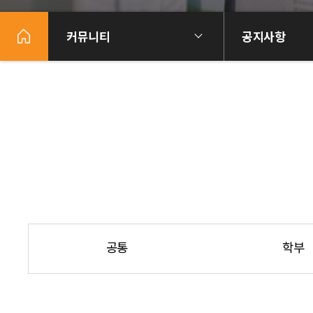
커뮤니티
공지사항
공통
학부