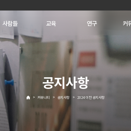
사람들
교육
연구
커
공지사항
>
>
>
커뮤니티
공지사항
2024 이전 공지사항