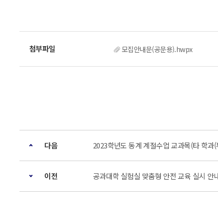
모집안내문(공문용).hwpx
다음
2023학년도 동계 계절수업 교과목(타 학과(
이전
공과대학 실험실 맞춤형 안전 교육 실시 안