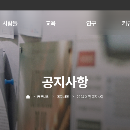
사람들
교육
연구
커
공지사항
>
>
>
커뮤니티
공지사항
2024 이전 공지사항