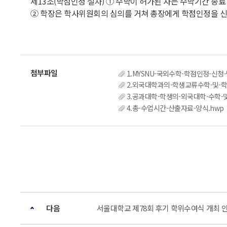
제13조(학점인정 절차) ① 수학이 허가된 자는 수학기간 종
② 학장은 학사위원회의 심의를 거쳐 총장에게 학점인정을 신청한다. (개정
1.MYSNU-국외수학-학점인정-신청-
2.외국대학과의-학생교류수학-및-학
3.공과대학-학생의-외국대학-수학-및
4.총-수업시간-산출자료-양식.hwp
다음
서울대학교 제78회 후기 학위수여식 개최 