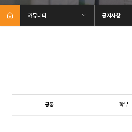
커뮤니티
공지사항
공통
학부