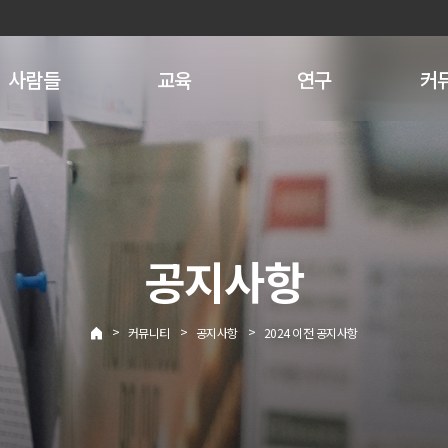
사람들
교육
연구
커
공지사항
>
>
>
커뮤니티
공지사항
2024 이전 공지사항