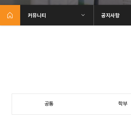
커뮤니티
공지사항
공통
학부