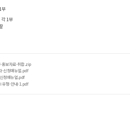
1부
 각 1부
끝
-홍보자료-취합.zip
-신청매뉴얼.pdf
신청매뉴얼.pdf
유형-안내-1.pdf