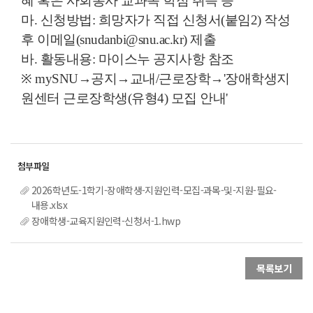
혜 혹은 사회봉사 교과목 학점 취득 등
마. 신청방법: 희망자가 직접 신청서(붙임2) 작성
후 이메일(snudanbi@snu.ac.kr) 제출
바. 활동내용: 마이스누 공지사항 참조
※ mySNU→공지→교내/근로장학→'장애학생지
원센터 근로장학생(유형4) 모집 안내'
2026학년도-1학기-장애학생-지원인력-모집-과목-및-지원-필요-
내용.xlsx
장애학생-교육지원인력-신청서-1.hwp
목록보기