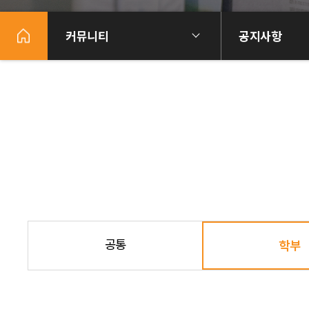
커뮤니티
공지사항
공통
학부