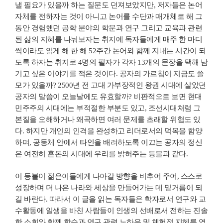
낼 필요가 있을까 하는 질문도 던져보았지만, 저자들은 논어
자체를 전하자는 것이 아니고 논어를 수단과 매개체로 해 그
동안 경험했던 공학 분야의 학문과 연구 그리고 교육과 관련
된 삶의 지혜를 나눠보자는 취지에 독자들에게 매주 한 마디
씩이라도 읽게 해 한 해 52주간 논어와 함께 지내는 시간이 되
도록 하자는 취지로 4명의 필자가 각자 13개의 문장을 택해 남
기고 싶은 이야기를 적은 것이다. 공자의 가르침이 지금도 쓸
모가 있을까? 2500년 전 고대 가부장적인 왕권 시대에 살았던
공자의 말씀이 오늘날에도 유효할까? 비판적으로 보면 현대
민주주의 시대에는 부적절한 부분도 있고, 조선시대처럼 그
본질을 오해하거나 왜곡하면 여러 문제를 초래할 위험도 있
다. 하지만 개인의 인격을 완성하고 리더로서의 덕목을 함양
하며, 공동체 안에서 타인을 배려하도록 이끄는 공자의 정신
은 여전히 혼돈의 시대에 우리를 밝혀주는 등불과 같다.
이 등불이 젊은이들에게 나아갈 방향을 비추어 주어, 스스로
성장하며 더 나은 나라와 세상을 만들어가는 데 밑거름이 되
길 바란다. 따라서 이 글을 읽는 독자들은 학자로서 연구와 교
수활동에 일생을 바친 사람들이 인생의 선배로서 전하는 진솔
한 소회와 함께 학습과 연구 관련 노하우 및 체험적 지혜를 엿