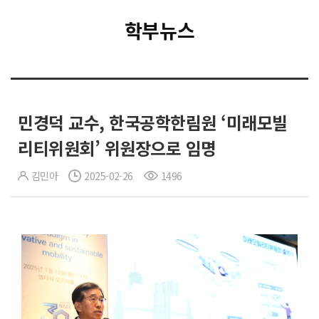
학부뉴스
민경덕 교수, 한국공학한림원 ‘미래모빌
리티위원회’ 위원장으로 임명
김민아
2025-02-26
1496