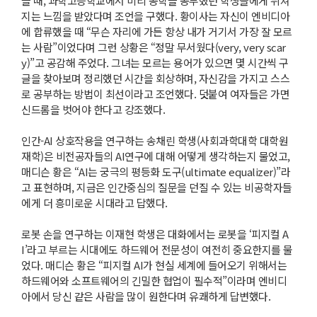
을 때, 과학고등학교에서 미리 공학을 공부했던 학생들에게 뒤쳐
지는 느낌을 받았다며 조언을 구했다. 황이사는 자신이 엔비디아
에 합류했을 때 “무슨 자리에 가든 항상 내가 거기서 가장 잘 모르
는 사람”이었다며 그런 상황은 “정말 무서웠다(very, very scar
y)”고 공감해 주었다. 그녀는 모르는 용어가 있으면 몇 시간씩 구
글을 찾아보며 정리했던 시간을 회상하며, 자신감을 가지고 스스
로 공부하는 방법이 최선이라고 조언했다. 덧붙여 여자들은 가면
신드롬을 벗어야 한다고 강조했다.
인간-AI 상호작용을 연구하는 송채린 학생(사회과학대학 대학원
재학)은 비전공자들의 AI연구에 대해 어떻게 생각하는지 물었고,
매디슨 황은 “AI는 궁극의 평등화 도구(ultimate equalizer)”라
고 표현하며, 지금은 인간중심의 질문을 던질 수 있는 비공학자들
에게 더 흥미로운 시대라고 답했다.
로봇 손을 연구하는 이재현 학생은 대화에서는 로봇을 ‘피지컬 A
I’라고 부르는 시대에도 하드웨어 전문성이 여전히 중요한지를 물
었다. 매디슨 황은 “피지컬 AI가 현실 세계에 들어오기 위해서는
하드웨어와 소프트웨어의 긴밀한 협업이 필수적”이라며 엔비디
아에서 당신 같은 사람을 많이 원한다며 유쾌하게 답변했다.