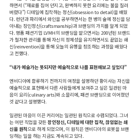
하면서 (“재료를 집어 던지고, 완벽하지 못한 요리에는 불을 질러
버렸다”) 디테일에 집착하는 정신(obsession to detail)을 배웠
다. 런던과 파리에서 와인을 공부하면서는 한 병의 술에 정신을 담
아내는 장인정신(craftsmanship)과 브랜딩의 가치를 알게 되었
다. 명품 패션기업 LVMH의 브랜딩을 맡으면서는 200년된 브랜드
가 철저한 관리를 통해 자신의 정체성을 유지하면서도 끝없는 쇄
신(reinvention)을 통해 오늘의 유행을 창조하는 과정을 배웠다
고 전했다.
“내가 예술가는 못되지만 예술적으로 나를 표현해보고 싶었다”
엔비디아에 합류하기 전까지의 여정을 설명하던 황이사는 자신을
예술적으로 표현해서 다른 사람들에게 보여주고 싶은 일관된 마
음이 요리(culinary arts)와 소믈리에, 패션 브랜딩으로 이어졌던
것 같다고 설명했다.
일관된 마음이 이끈 커리어는 일관된 원칙으로 수렴되었다. 그녀
는 어떤 직업을 갖든
장인정신, 디테일에 대한 집착, 끊임없는 쇄
신을 원칙
으로 하게 되었으며, 이 원칙은 엔비디아의 로봇을 브랜
딩하는 일을 하는 지금도 계속되고 있다.