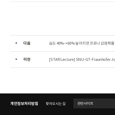
다음
습도 40%→60% 높아지면 코로나 감염확률
이전
[STAR Lecture] SNU-GT-Fraunhofer J
개인정보처리방침
관련사이트
찾아오시는 길