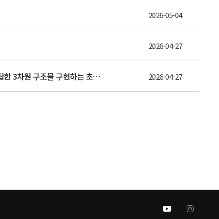
2026-05-04
2026-04-27
[안성훈 교수 연구팀]순수 알루미늄 강도에 무게는 100분의 1...서울공대 기계공학부 안성훈 교수팀, 드론·로봇 팔 등 복잡한 3차원 구조물 구현하는 초경량 복합재 개발
2026-04-27