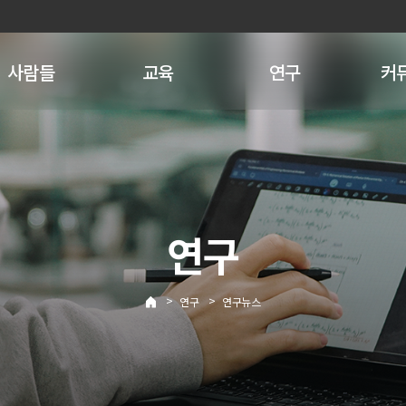
사람들
교육
연구
커
연구
>
>
연구
연구뉴스