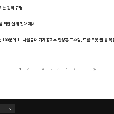
지는 원리 규명
를 위한 설계 전략 제시
1
2
3
4
5
6
7
8