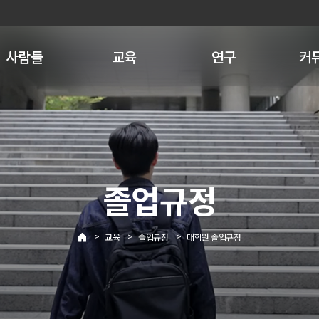
사람들
교육
연구
커
졸업규정
>
>
>
교육
졸업규정
대학원 졸업규정