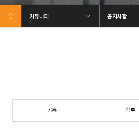
커뮤니티
공지사항
공통
학부