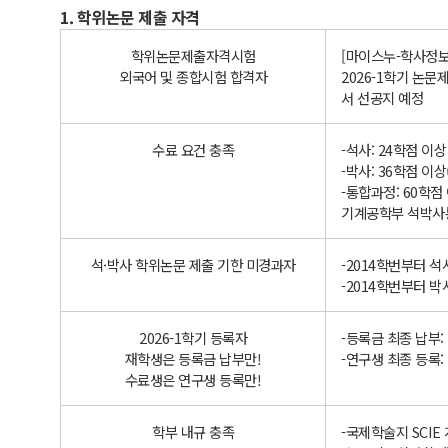
1. 학위논문 제출 자격
학위논문제출자격시험
[마이스누-학사정보
외국어 및 종합시험 합격자
2026-1학기 논
서 선공지 예정
수료 요건 충족
-석사: 24학점 이
-박사: 36학점 이
-통합과정: 60학점
기계공학부 석박사통
석·박사 학위논문 제출 기한 미경과자
-2014학번부터 석
-2014학번부터 박
2026-1학기 등록자
-등록금 최종 납부: 202
재학생은 등록금 납부만!
-연구생 최종 등록: 202
수료생은 연구생 등록만!
학부 내규 충족
-국제학술지 SCIE